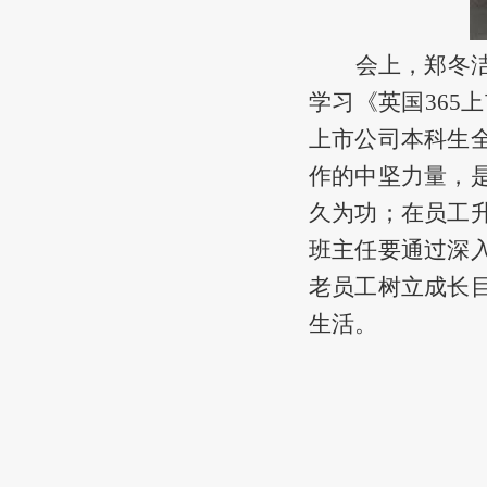
会上，郑冬
学习《英国365
上市公司本科生
作的中坚力量，
久为功；在员工
班主任要通过深
老员工树立成长
生活。