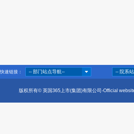
快速链接：
-- 部门站点导航--
-- 院系
版权所有© 英国365上市(集团)有限公司-Official we